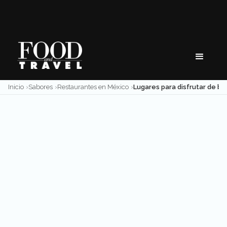
Skip
to
content
Inicio
Sabores
Restaurantes en México
Lugares para disfrutar de buen hummus