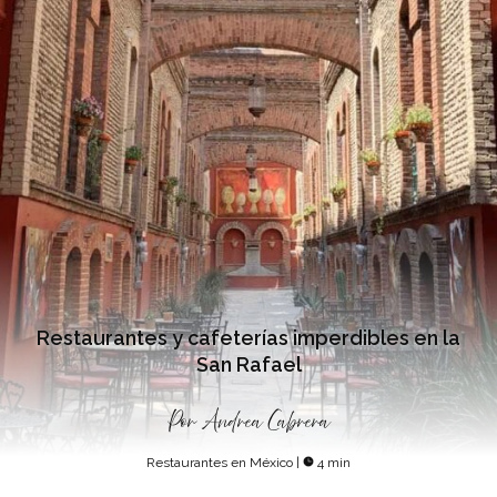
Restaurantes y cafeterías imperdibles en la
San Rafael
Por
Andrea Cabrera
Restaurantes en México
|
4 min