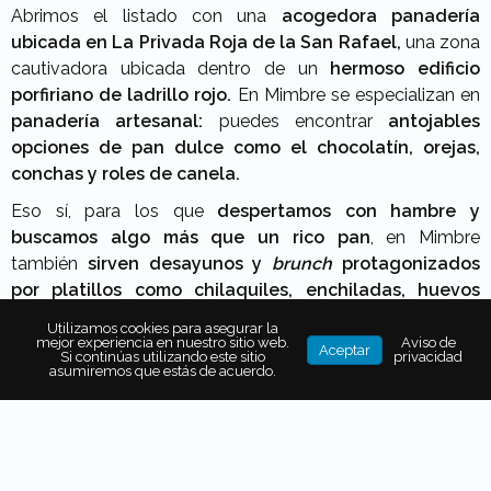
Abrimos el listado con una
acogedora panadería
ubicada en La Privada Roja de la San Rafael,
una zona
cautivadora ubicada dentro de un
hermoso edificio
porfiriano de ladrillo rojo.
En Mimbre se especializan en
panadería artesanal:
puedes encontrar
antojables
opciones de pan dulce como el chocolatín, orejas,
conchas y roles de canela.
Eso sí, para los que
despertamos con hambre y
buscamos algo más que un rico pan
, en Mimbre
también
sirven desayunos y
brunch
protagonizados
por platillos como chilaquiles, enchiladas, huevos
rancheros y molletes.
Acompaña tus alimentos con
Utilizamos cookies para asegurar la
alguna bebida de su barra de café: americanos,
lattes
,
mejor experiencia en nuestro sitio web.
Aviso de
Aceptar
Si continúas utilizando este sitio
privacidad
expressos, mochas y carajillos
.
Dónde:
La Privada Roja,
asumiremos que estás de acuerdo.
Serapio Rendón 63, San Rafael.
panaderiamimbre.com