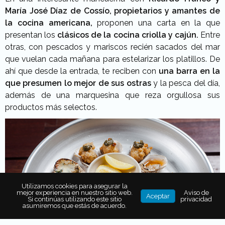
María José Díaz de Cossío, propietarios y amantes de
la cocina americana,
proponen una carta en la que
presentan los
clásicos de la cocina criolla y cajún.
Entre
otras, con pescados y mariscos recién sacados del mar
que vuelan cada mañana para estelarizar los platillos. De
ahí que desde la entrada, te reciben con
una barra en la
que presumen lo mejor de sus ostras
y la pesca del día,
además de una marquesina que reza orgullosa sus
productos más selectos.
Utilizamos cookies para asegurar la
mejor experiencia en nuestro sitio web.
Aviso de
Aceptar
Si continúas utilizando este sitio
privacidad
asumiremos que estás de acuerdo.