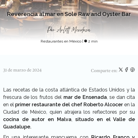
Reverencia al mar en Sole Raw and Oyster Bar
Por
Arlett Mendoza
Restaurantes en México
|
2 min
31 de marzo de 2024
Comparte en:
Las recetas de la costa atlántica de Estados Unidos y la
frescura de los frutos del
mar de Ensenada
, se dan cita
en el
primer restaurante del chef Roberto Alcocer
en la
Ciudad de México, quien atrajera los reflectores por su
cocina de autor en Malva
,
situado en el Valle de
Guadalupe.
En una interesante mancuerna con
Ricardo Franco y