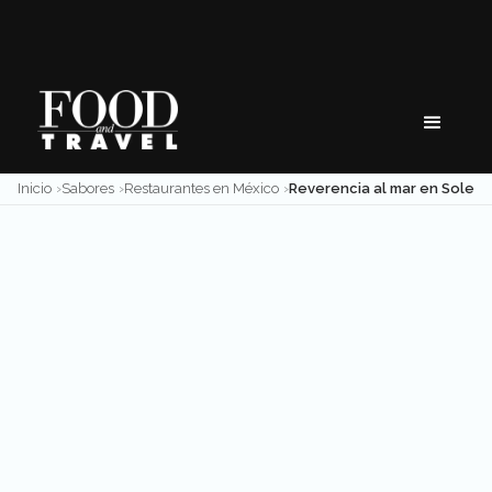
Skip
to
content
Inicio
Sabores
Restaurantes en México
Reverencia al mar en Sole Raw a