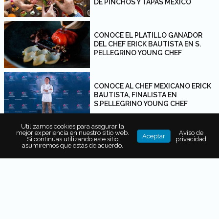
DE PINCHOS Y TAPAS MÉXICO
CONOCE EL PLATILLO GANADOR
DEL CHEF ERICK BAUTISTA EN S.
PELLEGRINO YOUNG CHEF
CONOCE AL CHEF MEXICANO ERICK
BAUTISTA, FINALISTA EN
S.PELLEGRINO YOUNG CHEF
Utilizamos cookies para asegurar la
mejor experiencia en nuestro sitio web.
Aviso de
Aceptar
COCINEROS MEXICANOS HACEN LA
Si continúas utilizando este sitio
privacidad
MEJOR PAELLA DEL MUNDO
asumiremos que estás de acuerdo.
CONCURSO COCINERO DEL AÑO:
ASÍ FUE SU SEMIFINAL EN
ZACATECAS