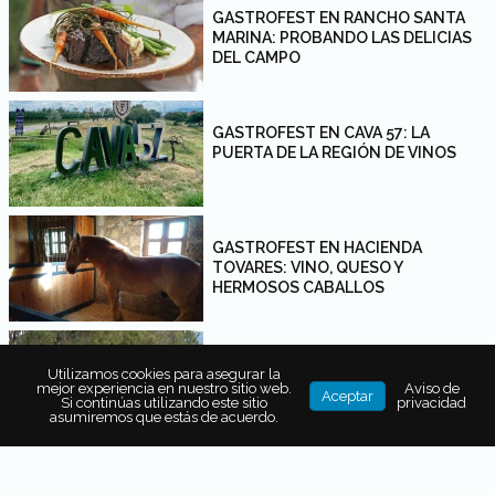
GASTROFEST EN RANCHO SANTA
MARINA: PROBANDO LAS DELICIAS
DEL CAMPO
GASTROFEST EN CAVA 57: LA
PUERTA DE LA REGIÓN DE VINOS
GASTROFEST EN HACIENDA
TOVARES: VINO, QUESO Y
HERMOSOS CABALLOS
ASÍ FUE EL GASTROFEST EN FLOR
Utilizamos cookies para asegurar la
DE ALFALFA, EL PARAÍSO DE LAS
mejor experiencia en nuestro sitio web.
Aviso de
Aceptar
VACAS
Si continúas utilizando este sitio
privacidad
asumiremos que estás de acuerdo.
GASTROFEST: FIESTA ENTRE