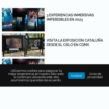
3 EXPERIENCIAS INMERSIVAS
IMPERDIBLES EN 2023
VISITA LA EXPOSICIÓN CATALUÑA
DESDE EL CIELO EN CDMX
5 EXPERIENCIAS INMERSIVAS EN LA
CDMX QUE NO TE PUEDES PERDER
Utilizamos cookies para asegurar la
mejor experiencia en nuestro sitio web.
Aviso de
Aceptar
Si continúas utilizando este sitio
privacidad
asumiremos que estás de acuerdo.
VAN GOGH ALIVE THE EXPERIENCE
REABRE EN CIUDAD DE MÉXICO