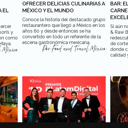
OFRECER DELICIAS CULINARIAS A
BAR: E
 EL
MÉXICO Y EL MUNDO
CARNE
EXCEL
Conoce la historia del destacado grupo
restaurantero que llegó a México en los
tercer
Si aún n
años 60 y desde entonces se ha
on’s y
& Raw Ba
convertido en todo un referente de la
eron como
redescub
escena gastronómica mexicana.
 Maya.
de corte
Por
Food and Travel México
donde c
l México
calidad 