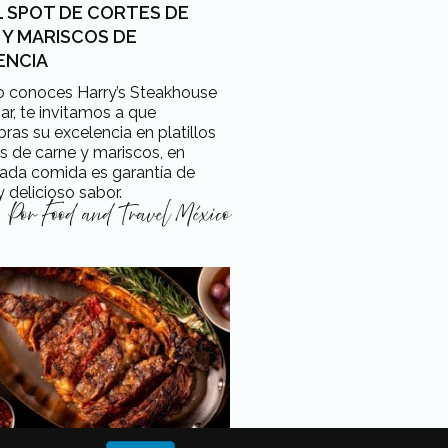
L SPOT DE CORTES DE
 Y MARISCOS DE
ENCIA
o conoces Harry’s Steakhouse
r, te invitamos a que
ras su excelencia en platillos
s de carne y mariscos, en
ada comida es garantía de
y delicioso sabor.
Por
Food and Travel México