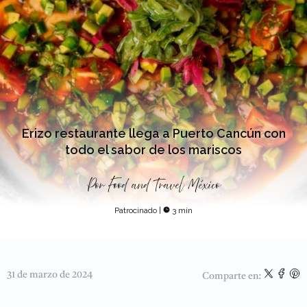
Erizo restaurante llega a Puerto Cancún con
todo el sabor de los mariscos
Por
Food and Travel México
Patrocinado
|
3 min
31 de marzo de 2024
Comparte en: