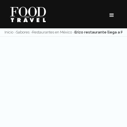
Skip
to
content
Inicio
Sabores
Restaurantes en México
Erizo restaurante llega a Puerto Cancún con todo el sabor de l