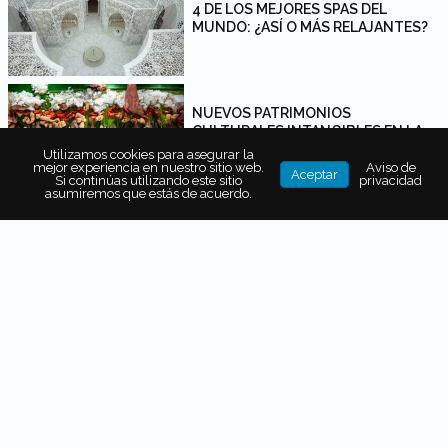
4 DE LOS MEJORES SPAS DEL
MUNDO: ¿ASÍ O MÁS RELAJANTES?
NUEVOS PATRIMONIOS
CULTURALES INTANGIBLES EN LA
LISTA DE LA UNESCO
Utilizamos cookies para asegurar la
mejor experiencia en nuestro sitio web.
Aviso de
Aceptar
Si continúas utilizando este sitio
privacidad
asumiremos que estás de acuerdo.
HOSPÉDATE EN FAIRMONT
TAGHAZOUT BAY Y DISFRUTA DE
MARRUECOS
DIVERSIÓN TODO EL AÑO:
ACTIVIDADES PARA NIÑOS
LOS MEJORES DESTINOS PARA
VIAJAR EN 2020