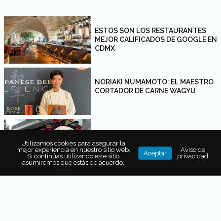
ESTOS SON LOS RESTAURANTES
MEJOR CALIFICADOS DE GOOGLE EN
CDMX
NORIAKI NUMAMOTO: EL MAESTRO
CORTADOR DE CARNE WAGYU
GASTROFEST EN MOCHOMOS:
QUERÉTARO CON SABOR
Utilizamos cookies para asegurar la
mejor experiencia en nuestro sitio web.
Aviso de
SONORENSE
Aceptar
Si continúas utilizando este sitio
privacidad
asumiremos que estás de acuerdo.
¡DE TOUR POR QUERÉTARO!
CONOCE LAS PRÓXIMAS SEDES DE
GASTROFEST