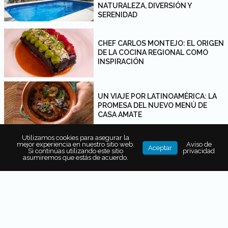
NATURALEZA, DIVERSIÓN Y
SERENIDAD
CHEF CARLOS MONTEJO: EL ORIGEN
DE LA COCINA REGIONAL COMO
INSPIRACIÓN
UN VIAJE POR LATINOAMÉRICA: LA
PROMESA DEL NUEVO MENÚ DE
CASA AMATE
Utilizamos cookies para asegurar la
mejor experiencia en nuestro sitio web.
Aviso de
Aceptar
JOSÉ LUIS HINOSTROZA: EL CHEF
Si continúas utilizando este sitio
privacidad
asumiremos que estás de acuerdo.
FRONTERIZO QUE ENALTECE A
MÉXICO
SUPERBIA SUMMER 2022 HONRA AL
TALENTO FEMENINO