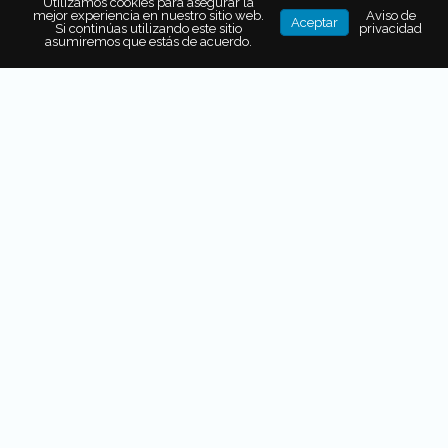
Utilizamos cookies para asegurar la
mejor experiencia en nuestro sitio web.
Aviso de
CLASE DE COCINA CON LA
Aceptar
Si continúas utilizando este sitio
privacidad
UNIVERSIDAD EUROAMÉRICA Y LA
asumiremos que estás de acuerdo.
EUROPEA
LOS WHISKIES DEL MUNDO ESTÁN EN LA EUROPEA
LA EUROPEA CONSIENTE A SUS
SEGUIDORES
LA EUROPEA CELEBRA A LOS
GRANDES TEQUILAS