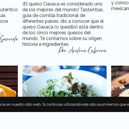
y conoc
¡El queso Oaxaca es considerado uno
mexican
auténtico
de los mejores del mundo! TasteAtlas,
sas
guía de comida tradicional de
noce
diferentes países, dio a conocer que el
queso Oaxaca (o quesillo) está dentro
.
de los cinco mejores quesos del
mundo. Te contamos sobre su origen,
 Garrido
historia e ingredientes.
Por
Andrea Cabrera
cia en nuestro sitio web. Si continúas utilizando este sitio asumiremos que 