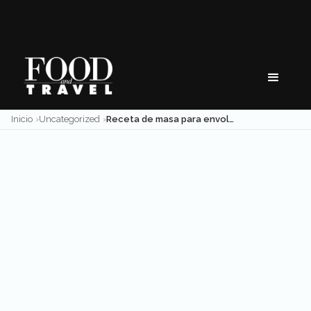
Skip
to
content
Inicio
Uncategorized
Receta de masa para envoltorios de dumplings