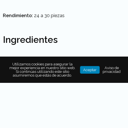
Rendimiento:
24 a 30 piezas
Ingredientes
340 g de harina de trigo, más extra para espolvorear
Utilizamos cookies para asegurar la
1 pizca de sal de mar refinada
mejor experiencia en nuestro sitio web.
Aviso de
Aceptar
Si continúas utilizando este sitio
privacidad
asumiremos que estás de acuerdo.
Procedimiento:
Poner la harina y la sal en un tazón y revolver con un
tenedor para separar los grumos grandes. Añadir
170 mililitros de agua y combinar hasta que se