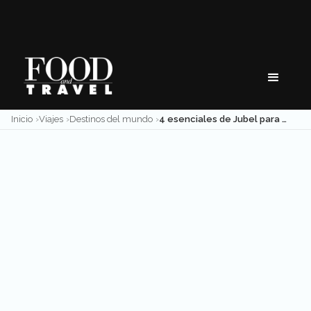
Skip
to
content
Inicio
Viajes
Destinos del mundo
4 esenciales de Jubel para tener viajes personalizados