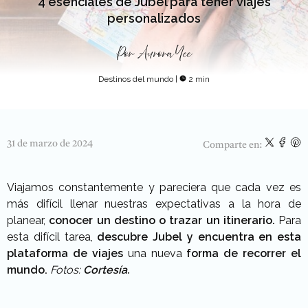
4 esenciales de Jubel para tener viajes
personalizados
Por
Aurora Yee
Destinos del mundo
|
2 min
31 de marzo de 2024
Comparte en:
Viajamos constantemente y pareciera que cada vez es
más difícil llenar nuestras expectativas a la hora de
planear,
conocer un destino o trazar un itinerario.
Para
esta difícil tarea,
descubre Jubel y encuentra en esta
plataforma de viajes
una nueva
forma de recorrer el
mundo.
Fotos:
Cortesía.