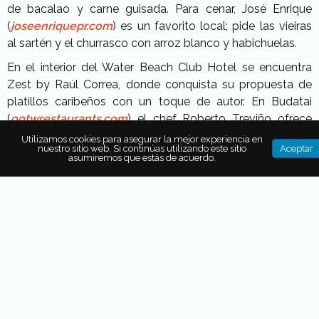
de bacalao y carne guisada. Para cenar, José Enrique
(
joseenriquepr.com
) es un favorito local; pide las vieiras
al sartén y el churrasco con arroz blanco y habichuelas.
En el interior del Water Beach Club Hotel se encuentra
Zest by Raúl Correa, donde conquista su propuesta de
platillos caribeños con un toque de autor. En Budatai
(
ootwrestaurants.com
) el chef Roberto Treviño ofrece
una cocina de raíces latinas y asiáticas, como la pechuga
Utilizamos cookies para asegurar la mejor experiencia en
nuestro sitio web. Si continúas utilizando este sitio
Aceptar
de pato con salsa
hoisin
, licor de ciruela y naranja
asumiremos que estás de acuerdo.
acompañado con mofongo de plátano.
También puede interesarte...
LAS 7 MEJORES ISLAS
EUROPEAS PARA PRACTICAR
DEPORTES ACUÁTICOS