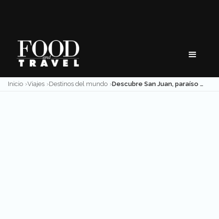
Skip
to
content
Inicio
Viajes
Destinos del mundo
Descubre San Juan, paraíso puertorriqueño