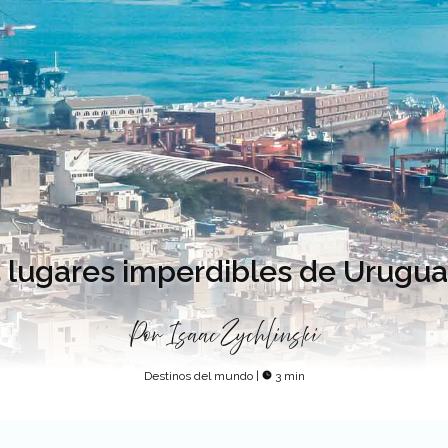
 lugares imperdibles de Urugu
Por
Isaac Zychlinski
Destinos del mundo
|
3 min