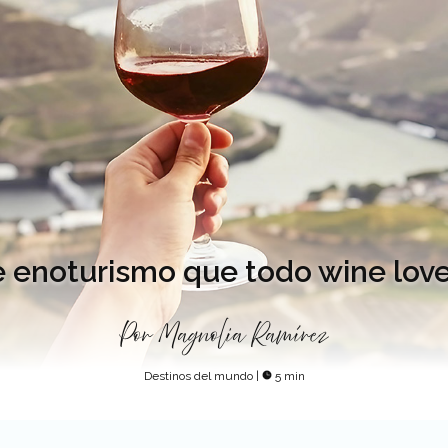
e enoturismo que todo wine lover
Por
Magnolia Ramírez
Destinos del mundo
|
5 min