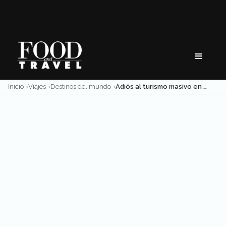
Skip
to
content
Inicio
Viajes
Destinos del mundo
Adiós al turismo masivo en Venecia: restringen visitas a sus islas