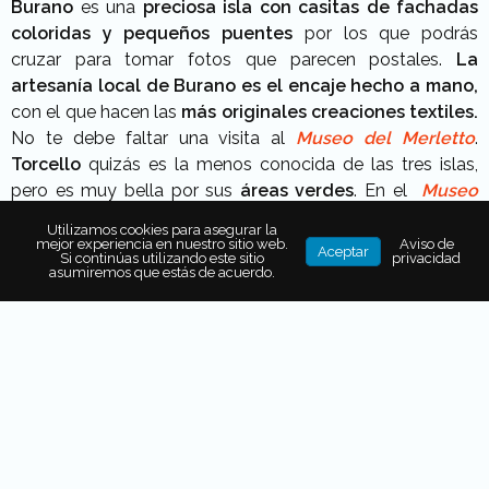
Burano
es una
preciosa isla con casitas de fachadas
coloridas y pequeños puentes
por los que podrás
cruzar para tomar fotos que parecen postales.
La
artesanía local de Burano es el encaje hecho a mano,
con el que hacen las
más originales creaciones textiles.
No te debe faltar una visita al
Museo del Merletto
.
Torcello
quizás es la menos conocida de las tres islas,
pero es muy bella por sus
áreas verdes
. En el
Museo
Princiale di Torcello
, podrás admirar artefactos
Utilizamos cookies para asegurar la
medievales.
mejor experiencia en nuestro sitio web.
Aviso de
Aceptar
Si continúas utilizando este sitio
privacidad
asumiremos que estás de acuerdo.
Te puede interesar leer:
Hotel Metropole: sofisticado
alojamiento en el corazón de Venecia
.
Legislaciones que protegen