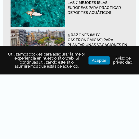
LAS 7 MEJORES ISLAS
EUROPEAS PARA PRACTICAR
DEPORTES ACUÁTICOS
5 RAZONES (MUY
GASTRONÓMICAS) PARA
PLANEAR UNAS VACACIONES EN
VALENCIA
Utilizamos cookies para asegurar la mejor
experiencia en nuestro sitio web. Si
Aviso de
Aceptar
continúas utilizando este sitio
privacidad
asumiremos que estás de acuerdo.
¿TEAM FRÍO? ASÍ SON LAS
COOLCATION, LA TENDENCIA EN
VACACIONES DE VERANO
La magia de los Alpes franceses
para esquiar