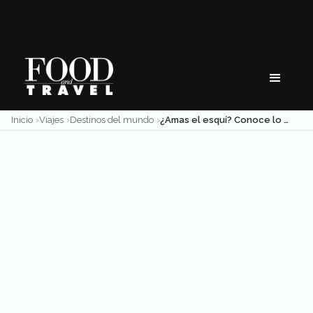
Skip
to
content
Inicio
Viajes
Destinos del mundo
¿Amas el esquí? Conoce lo que los Alpes franceses tienen para ti