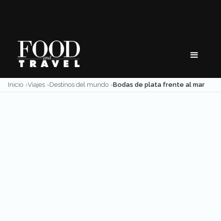
Skip
to
content
Inicio
Viajes
Destinos del mundo
Bodas de plata frente al mar