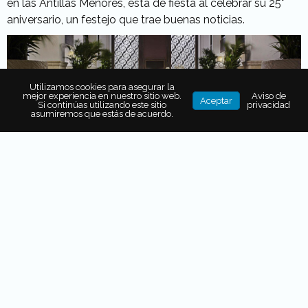
en las Antillas Menores, está de fiesta al celebrar su 25°
aniversario, un festejo que trae buenas noticias.
Utilizamos cookies para asegurar la
mejor experiencia en nuestro sitio web.
Aviso de
Aceptar
Si continúas utilizando este sitio
privacidad
asumiremos que estás de acuerdo.
Para empezar, si te hospedas durante un mínimo de cinco
noches, recibirás un bono de $250 USD para gastar en el
hotel. Además, podrás disfrutar de instalaciones
completamente renovadas, al concluir con su proceso
de remodelación. Así, como ser parte de Thrive, un
programa de voluntariado que incluye una serie de
eventos altruistas llevados a cabo cado año.