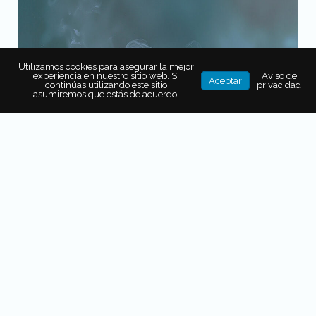
Utilizamos cookies para asegurar la mejor
experiencia en nuestro sitio web. Si
Aviso de
Aceptar
continúas utilizando este sitio
privacidad
asumiremos que estás de acuerdo.