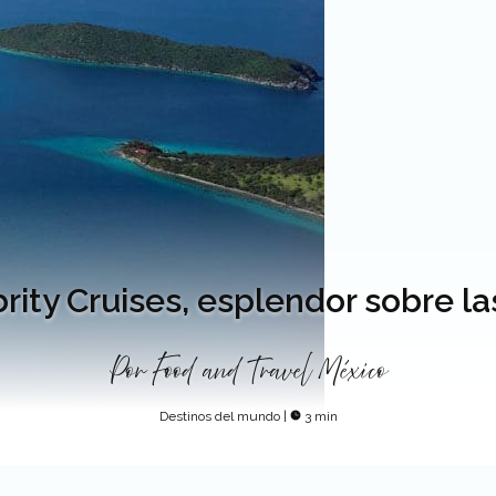
rity Cruises, esplendor sobre la
Por
Food and Travel México
Destinos del mundo
|
3 min