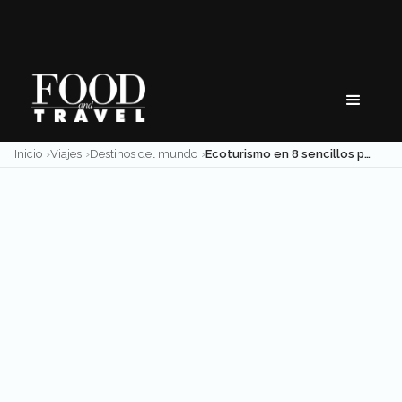
Skip
to
content
Inicio
Viajes
Destinos del mundo
Ecoturismo en 8 sencillos puntos