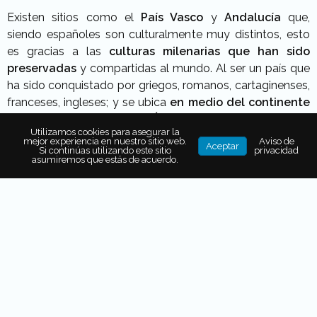
Existen sitios como el
País Vasco
y
Andalucía
que,
siendo españoles son culturalmente muy distintos, esto
es gracias a las
culturas milenarias que han sido
preservadas
y compartidas al mundo. Al ser un país que
ha sido conquistado por griegos, romanos, cartaginenses,
franceses, ingleses; y se ubica
en medio del continente
europeo,
al borde con
África
, el mar
Atlántico
y
Utilizamos cookies para asegurar la
Mediterráneo
; los pueblos que buscaban llegar a
mejor experiencia en nuestro sitio web.
Aviso de
Aceptar
Si continúas utilizando este sitio
privacidad
diferentes partes del mundo tenían que pasar por
asumiremos que estás de acuerdo.
España
, siendo este un
punto de encuentro.
También puede interesarte...
LAS 7 MEJORES ISLAS