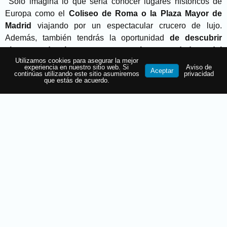
Solo imagina lo que sería conocer lugares históricos de
Europa como el
Coliseo de Roma o la Plaza Mayor de
Madrid
viajando por un espectacular crucero de lujo.
Además, también tendrás la oportunidad
de descubrir
algunos de los secretos mejor guardados del
Utilizamos cookies para asegurar la mejor
continente
, como lo son los
pueblos pesqueros de
experiencia en nuestro sitio web. Si
Aviso de
Aceptar
Portugal
,
las playas de Croacia o los majestuosos
continúas utilizando este sitio asumiremos
privacidad
que estás de acuerdo.
fiordos noruegos.
Mientras descubres lo fascinante del continente
europeo,
disfruta de la comodidad y el lujo de los
barcos
de
Celebrity Cruises,
que cuentan con una
amplia
variedad de opciones de entretenimiento y gastronomía
a bordo.
Date un momento de
relajación en alguna de sus
albercas
, o disfruta de una
cena en uno de los
restaurantes de clase mundial
con platillos elaborados por
chefs con estrellas Michelin.
Cierra un día espectacular
con una obra de teatro del nivel de Broadway.