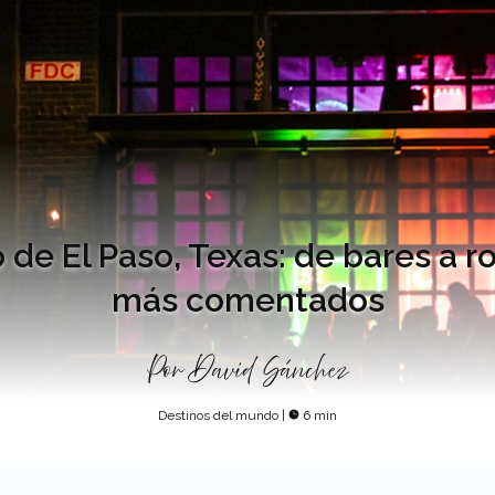
de El Paso, Texas: de bares a roo
más comentados
Por
David Sánchez
Destinos del mundo
|
6 min