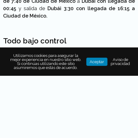
de 7:40 de Ciudad de México
a
Dubái con llegada de
00:45
y salida de
Dubái 3:30 con llegada de 16:15 a
Ciudad de México.
Todo bajo control
Utilizamos cookies para asegurar la
mejor experiencia en nuestro sitio web.
Aviso de
Aceptar
Si continúas utilizando este sitio
privacidad
asumiremos que estás de acuerdo.