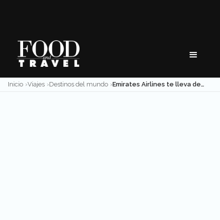
Skip
to
content
Inicio
Viajes
Destinos del mundo
Emirates Airlines te lleva de México a Dubai