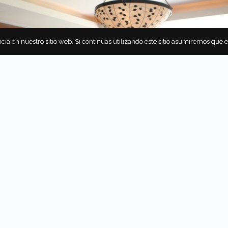
cia en nuestro sitio web. Si continúas utilizando este sitio asumiremos que 