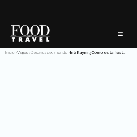
Skip
to
content
Inicio
Viajes
Destinos del mundo
Inti Raymi ¿Cómo es la fiesta de origen inca aún vigente en Perú?