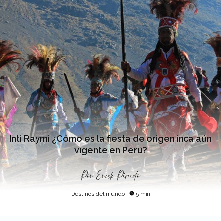
Inti Raymi ¿Cómo es la fiesta de origen inca aún
vigente en Perú?
Por
Erick Pinedo
Destinos del mundo
|
5 min