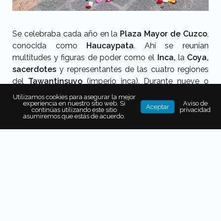
Se celebraba cada año en la
Plaza Mayor de Cuzco
,
conocida como
Haucaypata
. Ahí se reunían
multitudes y figuras de poder como el
Inca,
la
Coya,
sacerdotes
y representantes de las cuatro regiones
del
Tawantinsuyo
(imperio inca). Durante nueve o
hasta 15 días, realizaban
ayunos, sacrificios de
Utilizamos cookies para asegurar la mejor
experiencia en nuestro sitio web. Si
Aviso de
animales y ofrendas a Inti, dios del sol
, pidiendo
Aceptar
continúas utilizando este sitio
privacidad
prosperidad y fertilidad.
asumiremos que estás de acuerdo.
También era un rito político: en este espacio, la
fidelidad de los líderes regionales se renovaba
públicamente ante el soberano. Pero todo cambió en
1572, cuando
el virrey Francisco de Toledo
lo
prohibió por considerarlo “pagano”. La conquista
española lo silenció… hasta que, en 1944, el Inti Raymi
resurgió como un gran espectáculo teatral