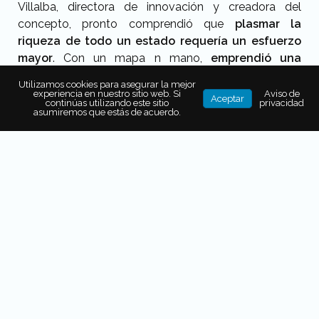
Villalba, directora de innovación y creadora del
concepto, pronto comprendió que
plasmar la
riqueza de todo un estado requería un esfuerzo
mayor
. Con un mapa n mano,
emprendió una
travesía de dos años por la sierra poblana
para
Utilizamos cookies para asegurar la mejor
recopilar historias y crear vínculos con artesanos.
experiencia en nuestro sitio web. Si
Aviso de
Aceptar
continúas utilizando este sitio
privacidad
asumiremos que estás de acuerdo.