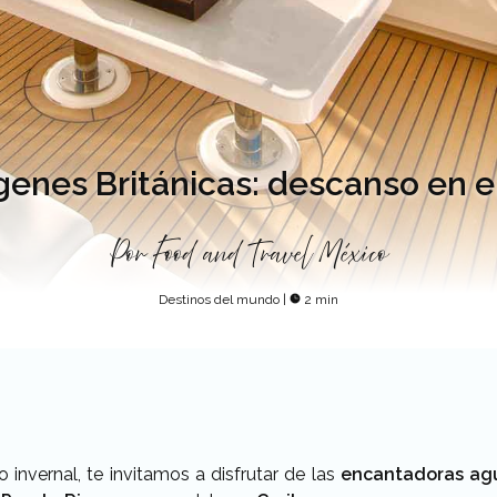
rgenes Británicas: descanso en e
Por
Food and Travel México
Destinos del mundo
|
2 min
ío invernal, te invitamos a disfrutar de las
encantadoras ag