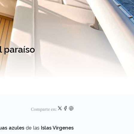
l paraíso
Comparte en:
uas azules
de las
Islas Vírgenes