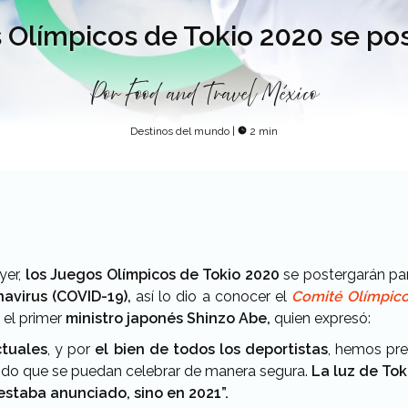
 Olímpicos de Tokio 2020 se po
Por
Food and Travel México
Destinos del mundo
|
2 min
yer,
los Juegos Olímpicos de Tokio 2020
se postergarán pa
avirus (COVID-19),
así lo dio a conocer el
Comité Olímpico
y el primer
ministro japonés
Shinzo Abe,
quien expresó:
ctuales
, y por
el bien de todos los deportistas
, hemos pr
odo que se puedan celebrar de manera segura.
La luz de Tok
estaba anunciado, sino en 2021”.