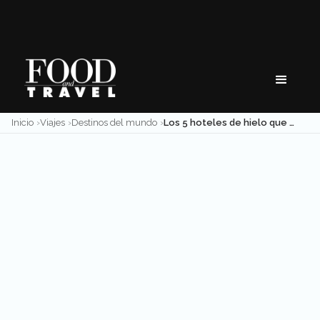
Skip
to
content
Inicio
Viajes
Destinos del mundo
Los 5 hoteles de hielo que tienes que visitar este invierno