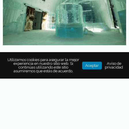
Utilizamos cookies para asegurar la mejor
experiencia en nuestro sitio web. Si
Aviso de
Aceptar
continúas utilizando este sitio
privacidad
asumiremos que estás de acuerdo.
También puede interesarte...
¿TEAM FRÍO? ASÍ SON LAS
COOLCATION, LA TENDENCIA EN
VACACIONES DE VERANO
¿QUÉ ES EL GREENWASHING?
CLAVES PARA IDENTIFICARLO