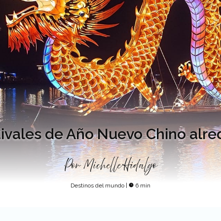
tivales de Año Nuevo Chino alr
Por
Michelle Hidalgo
Destinos del mundo
|
6 min