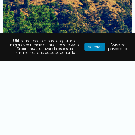
Utilizamos cookies para asegurar la
mejor experiencia en nuestro sitio web.
Aviso de
Aceptar
Si continúas utilizando este sitio
privacidad
asumiremos que estás de acuerdo.
Se trata del monumento más famoso de Los Ángeles,
que apareció en el año 1923 como un truco publicitario
para el desarrollo inmobiliario ‘hollywoodland’. Cada letra
es de 15 metros de altura y el signo, incluso tenía su
propio cuidador que vivía detrás de la «l». Las últimas
cuatro letras fueron cortadas en los años 40, y a finales
de los años 70, el rockero Alice Cooper y el dueño de
Playboy
unieron fuerzas para preservar el famoso
símbolo.