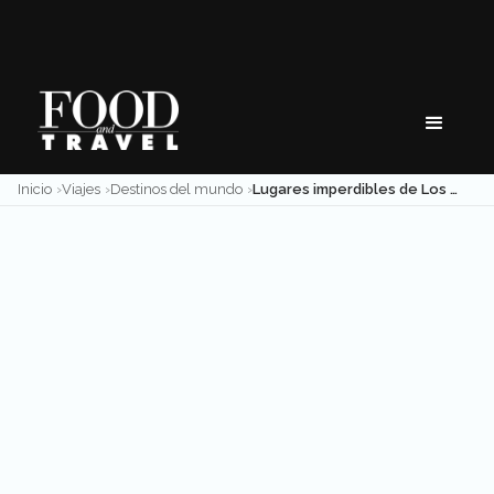
Skip
to
content
Inicio
Viajes
Destinos del mundo
Lugares imperdibles de Los Ángeles