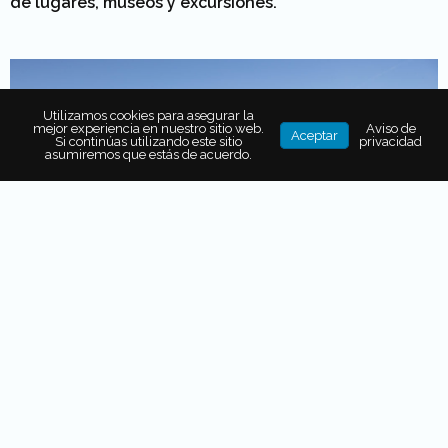
de lugares, museos y excursiones.
Utilizamos cookies para asegurar la
mejor experiencia en nuestro sitio web.
Aviso de
Aceptar
Si continúas utilizando este sitio
privacidad
asumiremos que estás de acuerdo.
¿Aún te preocupa aburrirte? Mónaco ofrece
a lo largo
del año más de 700 eventos
, el más famoso es el