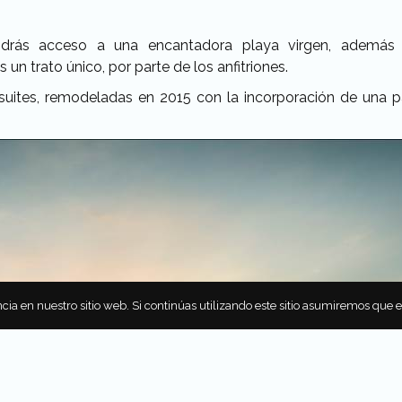
drás acceso a una encantadora playa virgen, además
 un trato único, por parte de los anfitriones.
uites, remodeladas en 2015 con la incorporación de una pa
cia en nuestro sitio web. Si continúas utilizando este sitio asumiremos que 