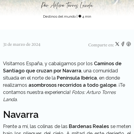
Por
Arturo Torres Landa
Destinos del mundo
|
4 min
31 de marzo de 2024
Comparte en:
Visitamos España, y cabalgamos por los
Caminos de
Santiago que cruzan por Navarra
, una comunidad
situada en el norte de la
Península Ibérica
, en donde
realizamos
asombrosos recorridos a todo galope
. ¡Te
contamos nuestra experiencia!
Fotos: Arturo Torres
Landa.
Navarra
Frente a mí, las colinas de las
Bardenas Reales
se meten
bajo los pliegues del cielo. A mitad de este desierto, el