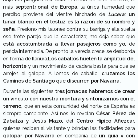
más
septentrional de Europa
, la única humedad que
percibo proviene del vientre hinchado de
Lucera:
un
lunar blanco en el testuz es la razón de su nombre y
seña
.
Presiono mis talones contra su barriga y ella suelta
ese trote parejo que la caracteriza; me deja saber que
está acostumbrada a llevar pasajeros como yo,
de
pericia intermedia.
De pronto la vereda crece, se desborda
en forma de llanura.
Los caballos huelen la amplitud del
horizonte
y un movimiento de cadera basta para que se
arrojen al galope. A lomos de caballo,
cruzamos los
Caminos de Santiago que discurren por Navarra.
Durante las siguientes
tres jornadas habremos de crear
un vínculo con nuestra montura y sintonizarnos con el
terreno,
que en esta comunidad del norte de España es
siempre cambiante. Así nos lo revelan
César Pérez de
Zabalza y Jesús Mazo,
del
Centro Hípico Añezcar,
quienes reciben al visitante y brindan las facilidades para
galopar por Navarra
en compañía de
un guía y con