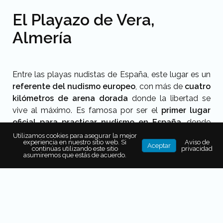
El Playazo de Vera,
Almería
Entre las playas nudistas de España, este lugar es un
referente del nudismo europeo
, con más de
cuatro
kilómetros de arena dorada
donde la libertad se
vive al máximo. Es famosa por ser el
primer lugar
oficial para practicar nudismo en España
, donde
locales y viajeros disfrutan del sol sin ropa y con total
Utilizamos cookies para asegurar la mejor
experiencia en nuestro sitio web. Si
Aviso de
naturalidad.
Aceptar
continúas utilizando este sitio
privacidad
asumiremos que estás de acuerdo.
El municipio incluso cuenta con zonas residenciales –
donde es común ver a personas paseando sin ropa–
y con el
Vera Playa Club
, el
primer hotel naturista
de España
, donde hasta en las áreas comunes el
bañador es opcional. Curiosamente, esta playa llegó
a romper un
récord internacional al reunir a 729