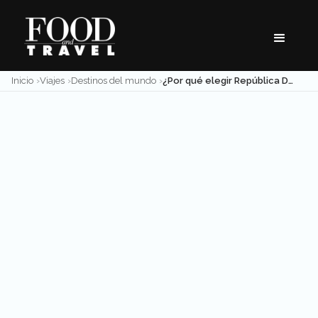
Skip
to
content
Inicio
Viajes
Destinos del mundo
¿Por qué elegir República Dominicana como el destino de tus próximas vacaciones?