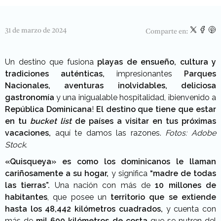
31 de marzo de 2024
Comparte en:
Un destino que fusiona
playas de ensueño, cultura y
tradiciones auténticas,
impresionantes
Parques
Nacionales, aventuras inolvidables, deliciosa
gastronomía
y una inigualable hospitalidad, ¡bienvenido a
República Dominicana
!
El destino que tiene que estar
en tu
bucket list
de países a visitar en tus próximas
vacaciones,
aquí te damos las razones.
Fotos: Adobe
Stock.
«Quisqueya»
es como los dominicanos le llaman
cariñosamente a su hogar,
y significa
“madre de todas
las tierras”.
Una nación con más de
10 millones de
habitantes
, que posee un
territorio que se extiende
hasta los 48,442 kilómetros cuadrados,
y cuenta con
más de
mil 600 kilómetros de costa
que se nutren del