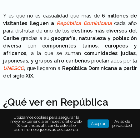
Y es que no es casualidad que más de
6 millones de
visitantes lleguen a
República Dominicana
cada año
para disfrutar de uno de los
destinos más diversos del
Caribe
gracias a su
geografía, naturaleza y población
diversa
con
componentes taínos, europeos y
africanos,
a la que se suman
comunidades judías,
japonesas, y grupos afro caribeños
proclamados por la
UNESCO
,
que llegaron a
República Dominicana a partir
del siglo XIX.
¿Qué ver en República
Dominicana?
Utilizamos cookies para asegurar la
mejor experiencia en nuestro sitio web.
Aviso de
Aceptar
Si continúas utilizando este sitio
privacidad
asumiremos que estás de acuerdo.
Los paisajes de República Dominicana van desde los