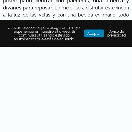
posee
patio central con palmeras, una alberca y
divanes para reposar
. Lo mejor será disfrutar este rincón
a la luz de las velas y con una bebida en mano, todo
facilitado por los mayordomos del hotel.
casasdelxvi.net
Utilizamos cookies para asegurar la mejor
experiencia en nuestro sitio web. Si
Aviso de
Aceptar
continúas utilizando este sitio
privacidad
asumiremos que estás de acuerdo.
También puede interesarte...
¿TEAM FRÍO? ASÍ SON LAS
COOLCATION, LA TENDENCIA EN
VACACIONES DE VERANO
LAS 7 MEJORES ISLAS
EUROPEAS PARA PRACTICAR
DEPORTES ACUÁTICOS