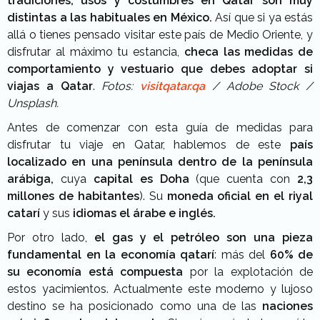
tradiciones, usos y costumbres en Qatar son muy
distintas a las habituales en México.
Así que si ya estás
allá o tienes pensado visitar este país de Medio Oriente, y
disfrutar al máximo tu estancia,
checa las medidas de
comportamiento y vestuario que debes adoptar si
viajas a Qatar
.
Fotos:
visitqatar.qa
/ Adobe Stock /
Unsplash.
Antes de comenzar con esta guía de medidas para
disfrutar tu viaje en Qatar, hablemos de este
país
localizado en una península dentro de la península
arábiga,
cuya
capital es Doha
(que cuenta con
2,3
millones de habitantes
). Su
moneda oficial en el riyal
catarí
y sus
idiomas el árabe e inglés.
Por otro lado,
el gas y el petróleo son una pieza
fundamental en la economía qatarí
: más del
60% de
su economía está compuesta
por la explotación de
estos yacimientos. Actualmente este moderno y lujoso
destino se ha posicionado como una de las
naciones