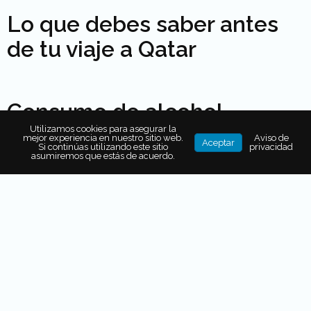
Lo que debes saber antes
de tu viaje a Qatar
Consumo de alcohol
Utilizamos cookies para asegurar la
mejor experiencia en nuestro sitio web.
Aviso de
Aceptar
Si continúas utilizando este sitio
privacidad
asumiremos que estás de acuerdo.
Primero debes saber que
en Qatar existe una política
de “cero tolerancia”
cuando se trata de
conducir bajo
los efectos del alcohol,
aún en mínimas cantidades.
Toma en cuenta que otra de las medidas a adoptar si
viajas a Qatar es que
no está permitido consumir
bebidas alcohólicas o estar en estado de ebriedad en
espacios públicos.
Y ojo porque
las multas por incumplir esta norma van
desde los
$3 mil riyales qataríes
(cerca de $16,000