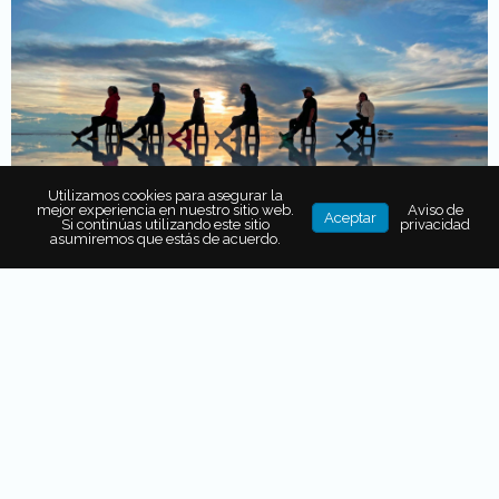
Utilizamos cookies para asegurar la
mejor experiencia en nuestro sitio web.
Aviso de
Aceptar
Si continúas utilizando este sitio
privacidad
asumiremos que estás de acuerdo.
También puede interesarte...
LAS 7 MEJORES ISLAS