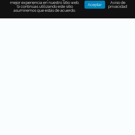
mejor experiencia en nuestro sitio web.
Aviso de
Aceptar
Si continúas utilizando este sitio
privacidad
asumiremos que estás de acuerdo.
Además,
si por contraer Covid ya no te es posible
realizar el viaje, te reponen todos los gastos que
hayas hecho para el viaje,
desde la transportación y
hospedaje, hasta paquetes turísticos que no tienen
posibilidad de uso posterior. También aplica por
fallecimiento a causa del virus, tanto para el asegurado
como para padres, hijos o cónyuge.
allianztravel.com.mx