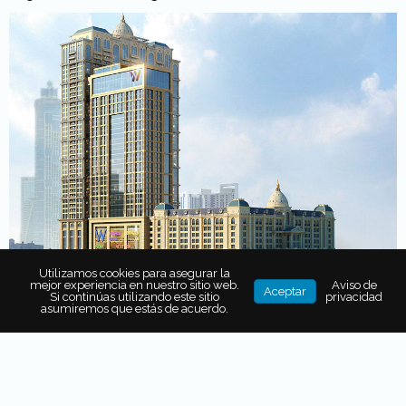
Utilizamos cookies para asegurar la
mejor experiencia en nuestro sitio web.
Aviso de
Aceptar
Si continúas utilizando este sitio
privacidad
Pero eso no es todo, ya que también se encuentra a
asumiremos que estás de acuerdo.
pocos minutos de las sorprendentes atracciones de
Burj
Khalifa y el Dubai Mall
, a 20 minutos en auto del
Aeropuerto Internacional de Dubai
y a 40 minutos del
Aeropuerto Internacional Al Maktoum.