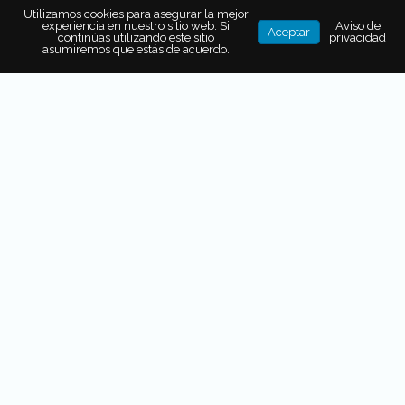
Utilizamos cookies para asegurar la mejor
experiencia en nuestro sitio web. Si
Aviso de
Aceptar
continúas utilizando este sitio
privacidad
asumiremos que estás de acuerdo.