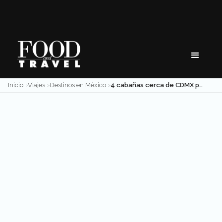
Skip
to
content
Inicio
Viajes
Destinos en México
4 cabañas cerca de CDMX para celebrar el 14 de febrero