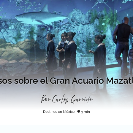
os sobre el Gran Acuario Mazat
Por
Carlos Garrido
Destinos en México
|
3 min