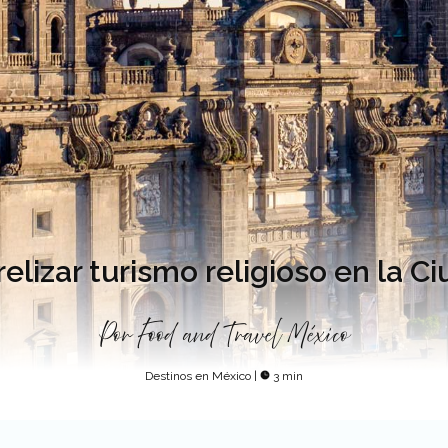
relizar turismo religioso en la 
Por
Food and Travel México
Destinos en México
|
3 min