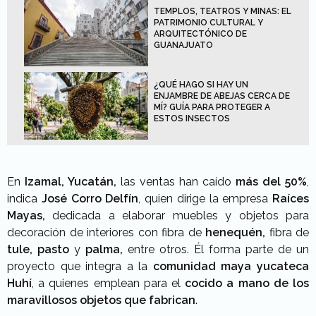
TEMPLOS, TEATROS Y MINAS: EL
PATRIMONIO CULTURAL Y
ARQUITECTÓNICO DE
GUANAJUATO
¿QUÉ HAGO SI HAY UN
ENJAMBRE DE ABEJAS CERCA DE
MÍ? GUÍA PARA PROTEGER A
ESTOS INSECTOS
En
Izamal, Yucatán,
las ventas han caído
más del 50%
,
indica
José Corro Delfín
, quien dirige la empresa
Raíces
Mayas,
dedicada a elaborar muebles y objetos para
decoración de interiores con fibra de
henequén,
fibra de
tule, pasto
y
palma,
entre otros. Él forma parte de un
proyecto que integra a la
comunidad maya yucateca
Huhí
, a quienes emplean para el
cocido a mano de los
maravillosos objetos que fabrican
.