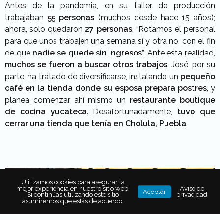
Antes de la pandemia, en su taller de producción
trabajaban
55 personas
(muchos desde hace 15 años);
ahora, solo quedaron
27 personas
. “Rotamos el personal
para que unos trabajen una semana sí y otra no, con el fin
de que
nadie se quede sin ingresos
”. Ante esta realidad,
muchos se fueron a buscar otros trabajos
. José, por su
parte, ha tratado de diversificarse, instalando un
pequeño
café en la tienda donde su esposa prepara postres
, y
planea comenzar ahí mismo un
restaurante boutique
de cocina yucateca
. Desafortunadamente,
tuvo que
cerrar una tienda que tenía en Cholula, Puebla
.
Utilizamos cookies para asegurar la
mejor experiencia en nuestro sitio web.
Aviso de
Aceptar
Si continúas utilizando este sitio
privacidad
asumiremos que estás de acuerdo.